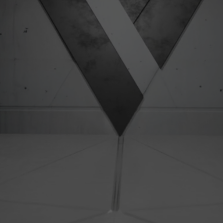
Exploring The Portikus Modular
READ
Agent system
Mint the OG NFT
MINT